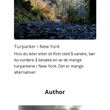
Turparker i New York
Hvis du leter etter et flott sted å vandre, bør
du vurdere å besøke en av de mange
turparkene i New York. Det er mange
alternativer
Author