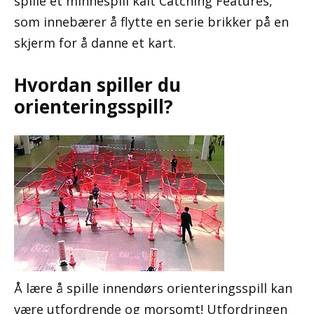
spille et minnespill kalt Catching Features,
som innebærer å flytte en serie brikker på en
skjerm for å danne et kart.
Hvordan spiller du
orienteringsspill?
Å lære å spille innendørs orienteringsspill kan
være utfordrende og morsomt! Utfordringen