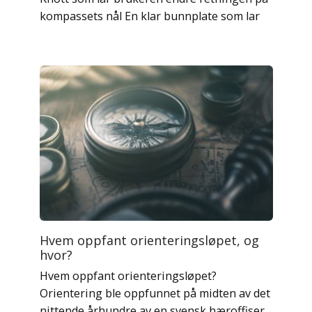
kompassets nål En klar bunnplate som lar
Hvem oppfant orienteringsløpet, og
hvor?
Hvem oppfant orienteringsløpet?
Orientering ble oppfunnet på midten av det
nittende århundre av en svensk hæroffiser