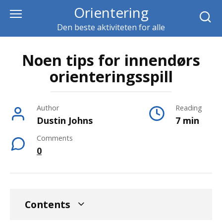
Skip
Orientering
to
Den beste aktiviteten for alle
content
Noen tips for innendørs
orienteringsspill
Author
Reading
Dustin Johns
7 min
Comments
0
Contents