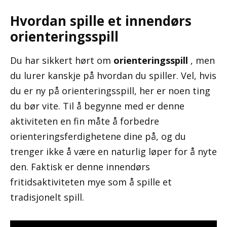
Hvordan spille et innendørs
orienteringsspill
Du har sikkert hørt om
orienteringsspill
, men
du lurer kanskje på hvordan du spiller. Vel, hvis
du er ny på orienteringsspill, her er noen ting
du bør vite. Til å begynne med er denne
aktiviteten en fin måte å forbedre
orienteringsferdighetene dine på, og du
trenger ikke å være en naturlig løper for å nyte
den. Faktisk er denne innendørs
fritidsaktiviteten mye som å spille et
tradisjonelt spill.