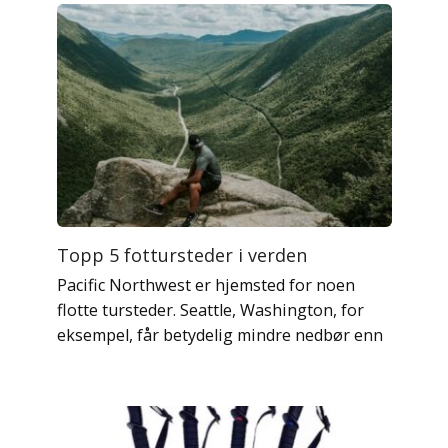
Topp 5 fottursteder i verden
Pacific Northwest er hjemsted for noen
flotte tursteder. Seattle, Washington, for
eksempel, får betydelig mindre nedbør enn