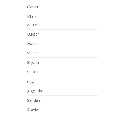
Gaver
Klær
Antrekk
Bukser
Hatter
Shorts
Skjorter
Sokker
Sko
Joggesko
Sandaler
Støvler