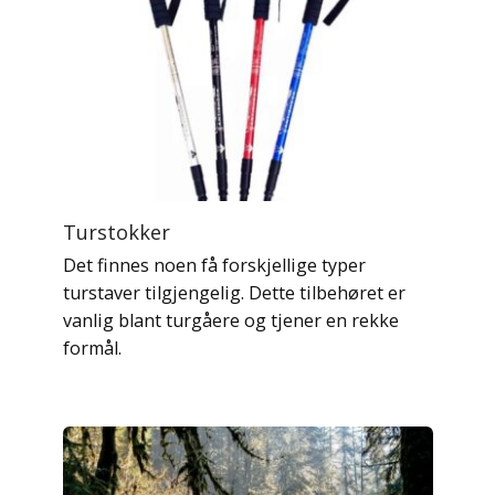
Turstokker
Det finnes noen få forskjellige typer
turstaver tilgjengelig. Dette tilbehøret er
vanlig blant turgåere og tjener en rekke
formål.