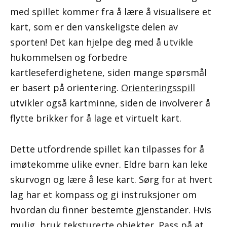
med spillet kommer fra å lære å visualisere et
kart, som er den vanskeligste delen av
sporten! Det kan hjelpe deg med å utvikle
hukommelsen og forbedre
kartleseferdighetene, siden mange spørsmål
er basert på orientering.
Orienteringsspill
utvikler også kartminne, siden de involverer å
flytte brikker for å lage et virtuelt kart.
Dette utfordrende spillet kan tilpasses for å
imøtekomme ulike evner. Eldre barn kan leke
skurvogn og lære å lese kart. Sørg for at hvert
lag har et kompass og gi instruksjoner om
hvordan du finner bestemte gjenstander. Hvis
mulig, bruk teksturerte objekter. Pass på at