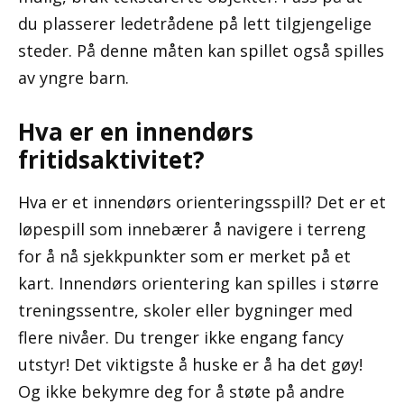
du plasserer ledetrådene på lett tilgjengelige
steder. På denne måten kan spillet også spilles
av yngre barn.
Hva er en innendørs
fritidsaktivitet?
Hva er et innendørs orienteringsspill? Det er et
løpespill som innebærer å navigere i terreng
for å nå sjekkpunkter som er merket på et
kart. Innendørs orientering kan spilles i større
treningssentre, skoler eller bygninger med
flere nivåer. Du trenger ikke engang fancy
utstyr! Det viktigste å huske er å ha det gøy!
Og ikke bekymre deg for å støte på andre