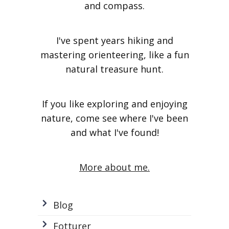
and compass.
I've spent years hiking and
mastering orienteering, like a fun
natural treasure hunt.
If you like exploring and enjoying
nature, come see where I've been
and what I've found!
More about me.
Blog
Fotturer