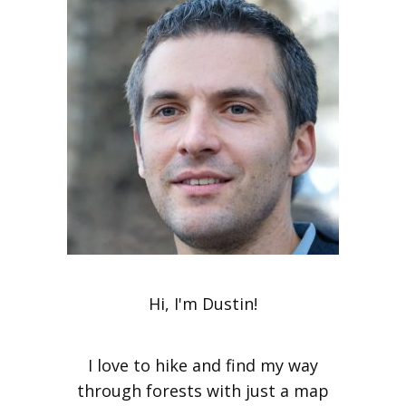
Hi, I'm Dustin!
I love to hike and find my way
through forests with just a map