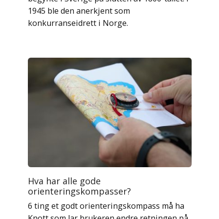
1945 ble den anerkjent som
konkurranseidrett i Norge.
Hva har alle gode
orienteringskompasser?
6 ting et godt orienteringskompass må ha
Knott som lar brukeren endre retningen på