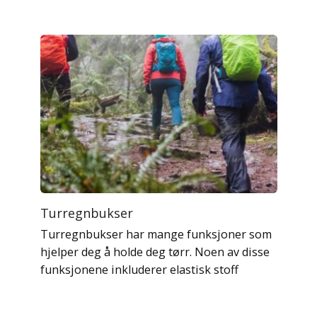
Turregnbukser
Turregnbukser har mange funksjoner som
hjelper deg å holde deg tørr. Noen av disse
funksjonene inkluderer elastisk stoff