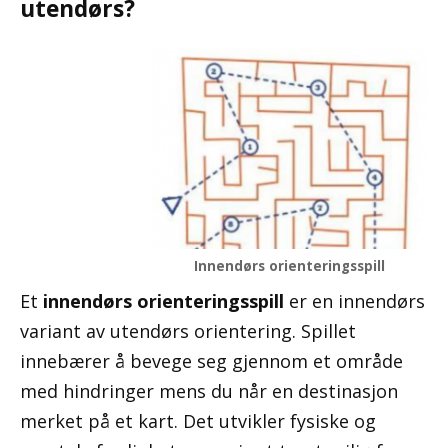
utendørs?
Innendørs orienteringsspill
Et
innendørs orienteringsspill
er en innendørs
variant av utendørs orientering. Spillet
innebærer å bevege seg gjennom et område
med hindringer mens du når en destinasjon
merket på et kart. Det utvikler fysiske og