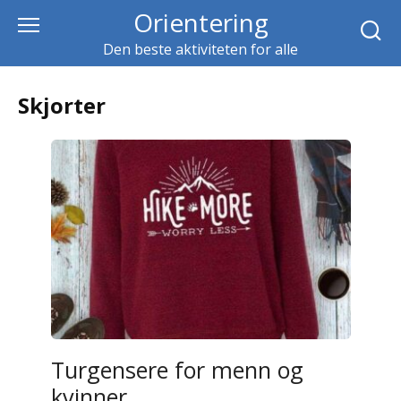
Skip
Orientering
to
Den beste aktiviteten for alle
content
Skjorter
Turgensere for menn og
kvinner