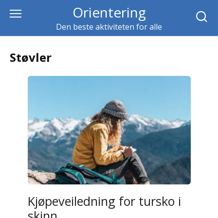
Skip
Orientering
to
Den beste aktiviteten for alle
content
Støvler
Kjøpeveiledning for tursko i
skinn