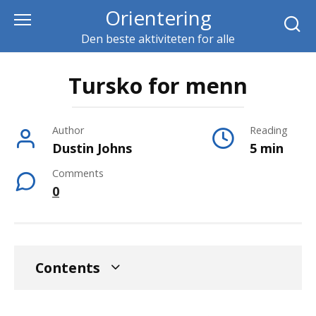
Skip
Orientering
to
Den beste aktiviteten for alle
content
Tursko for menn
Author
Reading
Dustin Johns
5 min
Comments
0
Contents