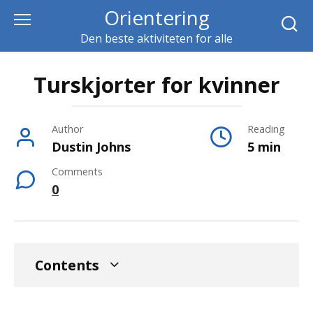
Skip
Orientering
to
Den beste aktiviteten for alle
content
Turskjorter for kvinner
Author
Reading
Dustin Johns
5 min
Comments
0
Contents