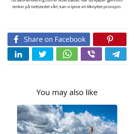
nb.aeorienteering.com er leserstøttet. Når du kjøper gjennom
lenker på nettstedet vårt, kan vi tjene en tilknyttet provisjon.
Share on Facebook
You may also like