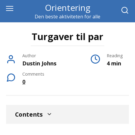
Skip
Orientering
to
Den beste aktiviteten for alle
content
Turgaver til par
Author
Reading
Dustin Johns
4 min
Comments
0
Contents