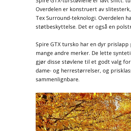
Spire GTX-turstøvlene er lavt snitt. t
Overdelen er konstruert av slitesterk
Tex Surround-teknologi. Overdelen ha
støtbeskyttelse. Det er også en polst
Spire GTX tursko har en dyr prislap
mange andre merker. De lette synteti
gjør disse støvlene til et godt valg fo
dame- og herrestørrelser, og priskla
sammenlignbare.