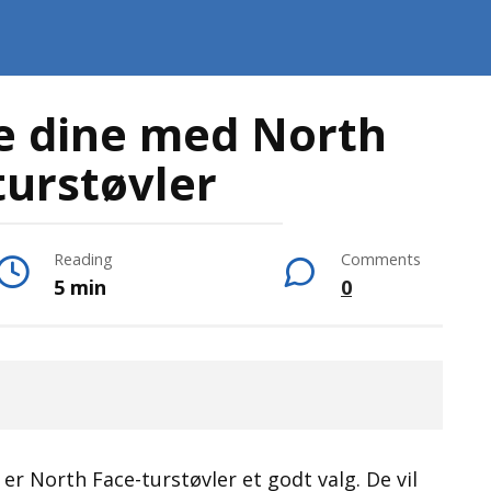
e dine med North
turstøvler
Reading
Comments
5 min
0
 er North Face-turstøvler et godt valg. De vil