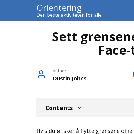
Skip
Orientering
to
Den beste aktiviteten for alle
content
Sett grensen
Face-
Author
Dustin Johns
Contents
Hvis du ønsker å flytte grensene dine,