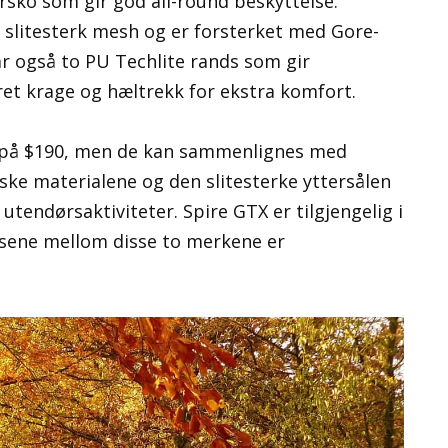
ursko som gir god all-round beskyttelse.
, slitesterk mesh og er forsterket med Gore-
r også to PU Techlite rands som gir
ret krage og hæltrekk for ekstra komfort.
p på $190, men de kan sammenlignes med
ske materialene og den slitesterke yttersålen
r utendørsaktiviteter. Spire GTX er tilgjengelig i
ssene mellom disse to merkene er