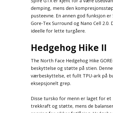
Spire GTX er kjent for å være usedvan
demping, mens den kompresjonsstøp
pusteevne. En annen god funksjon er 
Gore-Tex Surround og Nano Cell 2.0. D
ideelle for lette turgåere.
Hedgehog Hike II
The North Face Hedgehog Hike GORE-T
beskyttelse og støtte på stien. Den
værbeskyttelse, et fullt TPU-ark på 
eksepsjonelt grep.
Disse tursko for menn er laget for et
trekkraft og støtte, mens de balanser