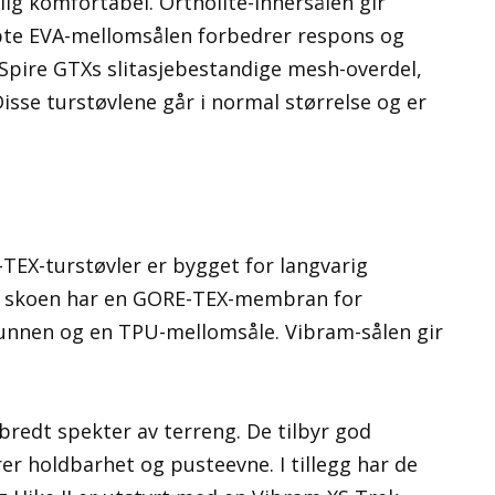
lig komfortabel. Ortholite-innersålen gir
te EVA-mellomsålen forbedrer respons og
Spire GTXs slitasjebestandige mesh-overdel,
isse turstøvlene går i normal størrelse og er
EX-turstøvler er bygget for langvarig
ne skoen har en GORE-TEX-membran for
bunnen og en TPU-mellomsåle. Vibram-sålen gir
 bredt spekter av terreng. De tilbyr god
er holdbarhet og pusteevne. I tillegg har de